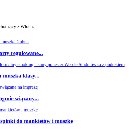
ochodzący z Włoch.
rty regulowane...
 muszka klasy...
ępnie wiązany...
spinki do mankietów i muszkę