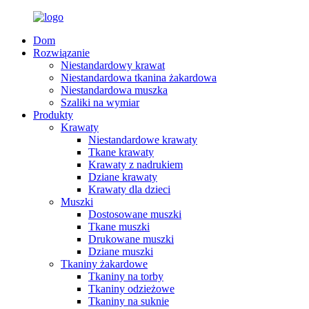
Dom
Rozwiązanie
Niestandardowy krawat
Niestandardowa tkanina żakardowa
Niestandardowa muszka
Szaliki na wymiar
Produkty
Krawaty
Niestandardowe krawaty
Tkane krawaty
Krawaty z nadrukiem
Dziane krawaty
Krawaty dla dzieci
Muszki
Dostosowane muszki
Tkane muszki
Drukowane muszki
Dziane muszki
Tkaniny żakardowe
Tkaniny na torby
Tkaniny odzieżowe
Tkaniny na suknie