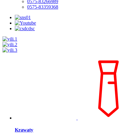
0575-83266989
0575-83359368
Krawaty