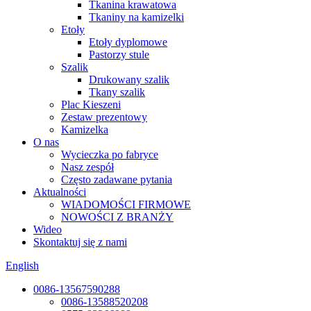
Tkanina krawatowa
Tkaniny na kamizelki
Etoły
Etoły dyplomowe
Pastorzy stule
Szalik
Drukowany szalik
Tkany szalik
Plac Kieszeni
Zestaw prezentowy
Kamizelka
O nas
Wycieczka po fabryce
Nasz zespół
Często zadawane pytania
Aktualności
WIADOMOŚCI FIRMOWE
NOWOŚCI Z BRANŻY
Wideo
Skontaktuj się z nami
English
0086-13567590288
0086-13588520208