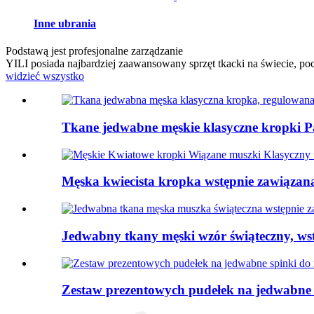
Inne ubrania
Podstawą jest profesjonalne zarządzanie
YILI posiada najbardziej zaawansowany sprzęt tkacki na świecie, p
widzieć wszystko
Tkane jedwabne męskie klasyczne kropki Pa
Męska kwiecista kropka wstępnie zawiązana
Jedwabny tkany męski wzór świąteczny, wst
Zestaw prezentowych pudełek na jedwabne 